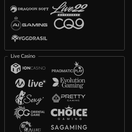
Live Casino