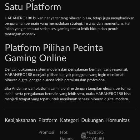
Satu Platform
HABANERO188 bukan hanya tentang hiburan biasa, tetapi juga menghadirkan
pengalaman bermain yang memadukan strategi, insting, dan momentum. Hal
inilah yang membuat setiap sesi gaming terasa lebih hidup dan penuh
tantangan menarik.
Platform Pilihan Pecinta
Gaming Online
Dengan dukungan sistem modern dan pengalaman bermain yang responsif,
HABANERO188 menjadi pilihan banyak pengguna yang ingin menikmati
hiburan digital dengan nuansa lebih premium dan profesional.
Jika Anda mencari platform gaming online dengan tampilan elegan, performa
stabil, serta pengalaman bermain yang lebih seru, maka HABANERO188 bisa
menjadi tempat yang tepat untuk menikmati sensasi hiburan digital modern.
Kebijaksanaan
Platform
Kategori
Dukungan
Komunitas
Promosi
Hot
+628595
Games
4194580