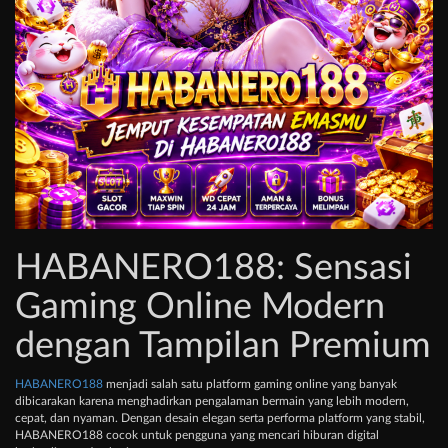
HABANERO188: Sensasi
Gaming Online Modern
dengan Tampilan Premium
HABANERO188
menjadi salah satu platform gaming online yang banyak
dibicarakan karena menghadirkan pengalaman bermain yang lebih modern,
cepat, dan nyaman. Dengan desain elegan serta performa platform yang stabil,
HABANERO188 cocok untuk pengguna yang mencari hiburan digital