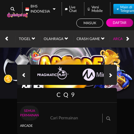
BHS
Live
Versi
Main di
Chat
Mobile
Telegra
INDONESIA
DAFTAR
MASUK
ACE
TOGEL
OLAHRAGA
CRASH GAME
ARCADE
CQ9
SEMUA
PERMAINAN
ARCADE