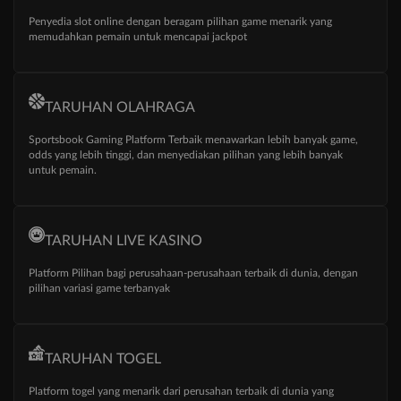
Penyedia slot online dengan beragam pilihan game menarik yang
memudahkan pemain untuk mencapai jackpot
TARUHAN OLAHRAGA
Sportsbook Gaming Platform Terbaik menawarkan lebih banyak game,
odds yang lebih tinggi, dan menyediakan pilihan yang lebih banyak
untuk pemain.
TARUHAN LIVE KASINO
Platform Pilihan bagi perusahaan-perusahaan terbaik di dunia, dengan
pilihan variasi game terbanyak
TARUHAN TOGEL
Platform togel yang menarik dari perusahan terbaik di dunia yang