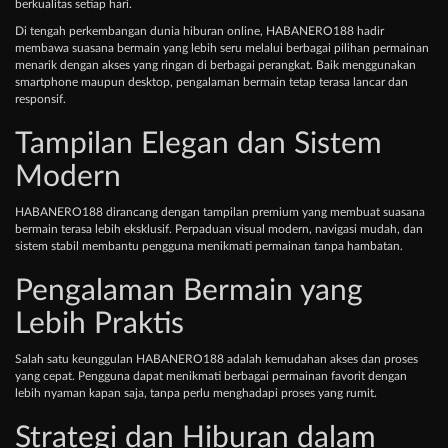
berkualitas setiap hari.
Di tengah perkembangan dunia hiburan online, HABANERO188 hadir
membawa suasana bermain yang lebih seru melalui berbagai pilihan permainan
menarik dengan akses yang ringan di berbagai perangkat. Baik menggunakan
smartphone maupun desktop, pengalaman bermain tetap terasa lancar dan
responsif.
Tampilan Elegan dan Sistem
Modern
HABANERO188 dirancang dengan tampilan premium yang membuat suasana
bermain terasa lebih eksklusif. Perpaduan visual modern, navigasi mudah, dan
sistem stabil membantu pengguna menikmati permainan tanpa hambatan.
Pengalaman Bermain yang
Lebih Praktis
Salah satu keunggulan HABANERO188 adalah kemudahan akses dan proses
yang cepat. Pengguna dapat menikmati berbagai permainan favorit dengan
lebih nyaman kapan saja, tanpa perlu menghadapi proses yang rumit.
Strategi dan Hiburan dalam