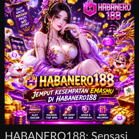
HABANERO188: Sensasi