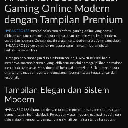
Gaming Online Modern
dengan Tampilan Premium
HABANERO188
menjadi salah satu platform gaming online yang banyak
dibicarakan karena menghadirkan pengalaman bermain yang lebih modern,
cepat, dan nyaman. Dengan desain elegan serta performa platform yang stabil,
HABANERO188 cocok untuk pengguna yang mencari hiburan digital
berkualitas setiap hari.
Di tengah perkembangan dunia hiburan online, HABANERO188 hadir
membawa suasana bermain yang lebih seru melalui berbagai pilihan permainan
menarik dengan akses yang ringan di berbagai perangkat. Baik menggunakan
smartphone maupun desktop, pengalaman bermain tetap terasa lancar dan
responsif.
Tampilan Elegan dan Sistem
Modern
HABANERO188 dirancang dengan tampilan premium yang membuat suasana
bermain terasa lebih eksklusif. Perpaduan visual modern, navigasi mudah, dan
sistem stabil membantu pengguna menikmati permainan tanpa hambatan.