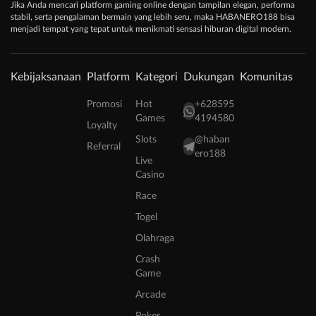
Jika Anda mencari platform gaming online dengan tampilan elegan, performa
stabil, serta pengalaman bermain yang lebih seru, maka HABANERO188 bisa
menjadi tempat yang tepat untuk menikmati sensasi hiburan digital modern.
Kebijaksanaan
Platform
Kategori
Dukungan
Komunitas
Promosi
Hot
+628595
Games
4194580
Loyalty
Slots
@haban
Referral
ero188
Live
Casino
Race
Togel
Olahraga
Crash
Game
Arcade
Poker