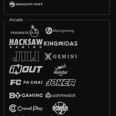
Arcade