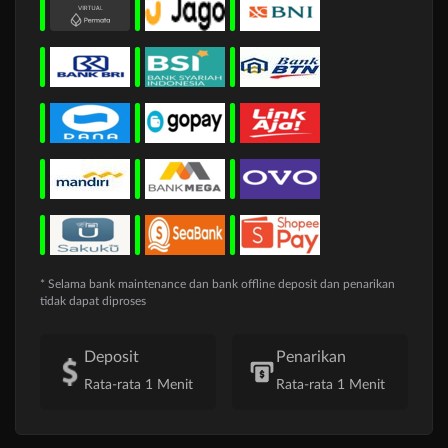
* Selama bank maintenance dan bank offline deposit dan penarikan
tidak dapat diproses
Deposit
Penarikan
Rata-rata 1 Menit
Rata-rata 1 Menit