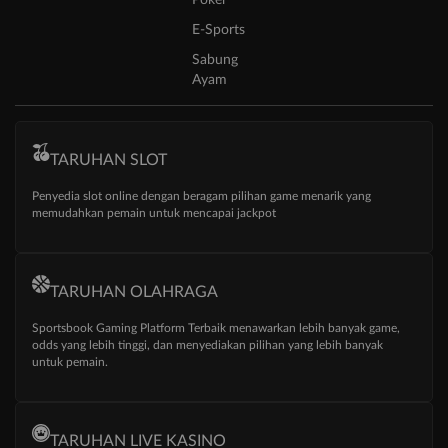
E-Sports
Sabung
Ayam
TARUHAN SLOT
Penyedia slot online dengan beragam pilihan game menarik yang
memudahkan pemain untuk mencapai jackpot
TARUHAN OLAHRAGA
Sportsbook Gaming Platform Terbaik menawarkan lebih banyak game,
odds yang lebih tinggi, dan menyediakan pilihan yang lebih banyak
untuk pemain.
TARUHAN LIVE KASINO