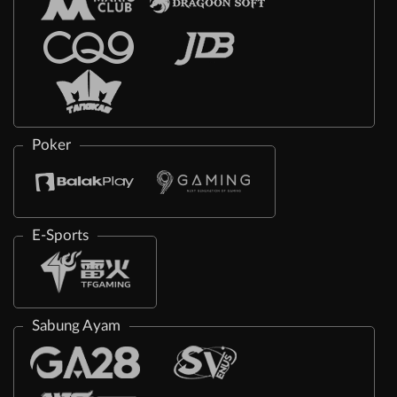
Poker
E-Sports
Sabung Ayam