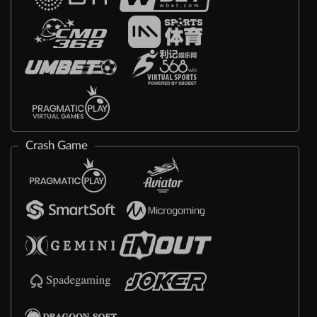
Crash Game