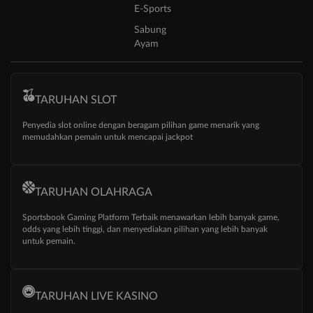
E-Sports
Sabung
Ayam
TARUHAN SLOT
Penyedia slot online dengan beragam pilihan game menarik yang
memudahkan pemain untuk mencapai jackpot
TARUHAN OLAHRAGA
Sportsbook Gaming Platform Terbaik menawarkan lebih banyak game,
odds yang lebih tinggi, dan menyediakan pilihan yang lebih banyak
untuk pemain.
TARUHAN LIVE KASINO