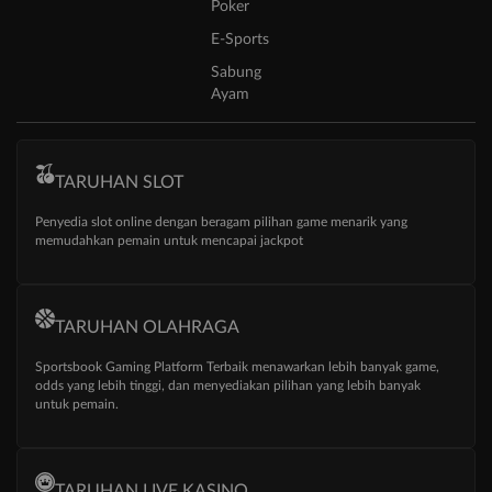
Poker
E-Sports
Sabung
Ayam
TARUHAN SLOT
Penyedia slot online dengan beragam pilihan game menarik yang
memudahkan pemain untuk mencapai jackpot
TARUHAN OLAHRAGA
Sportsbook Gaming Platform Terbaik menawarkan lebih banyak game,
odds yang lebih tinggi, dan menyediakan pilihan yang lebih banyak
untuk pemain.
TARUHAN LIVE KASINO