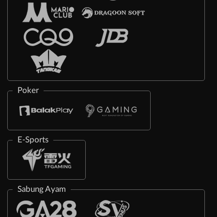
Poker
E-Sports
Sabung Ayam