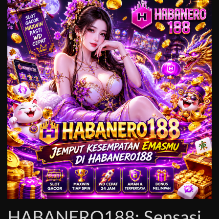
HABANERO188: Sensasi