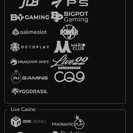
Live Casino