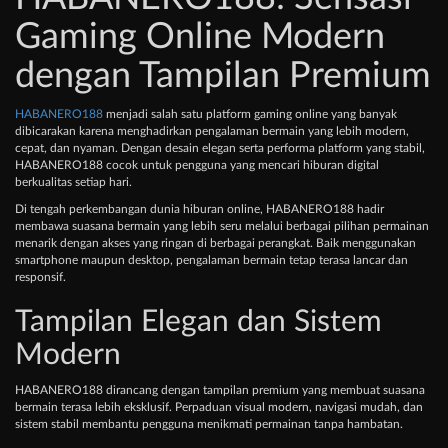
Gaming Online Modern
dengan Tampilan Premium
HABANERO188
menjadi salah satu platform gaming online yang banyak
dibicarakan karena menghadirkan pengalaman bermain yang lebih modern,
cepat, dan nyaman. Dengan desain elegan serta performa platform yang stabil,
HABANERO188 cocok untuk pengguna yang mencari hiburan digital
berkualitas setiap hari.
Di tengah perkembangan dunia hiburan online, HABANERO188 hadir
membawa suasana bermain yang lebih seru melalui berbagai pilihan permainan
menarik dengan akses yang ringan di berbagai perangkat. Baik menggunakan
smartphone maupun desktop, pengalaman bermain tetap terasa lancar dan
responsif.
Tampilan Elegan dan Sistem
Modern
HABANERO188 dirancang dengan tampilan premium yang membuat suasana
bermain terasa lebih eksklusif. Perpaduan visual modern, navigasi mudah, dan
sistem stabil membantu pengguna menikmati permainan tanpa hambatan.