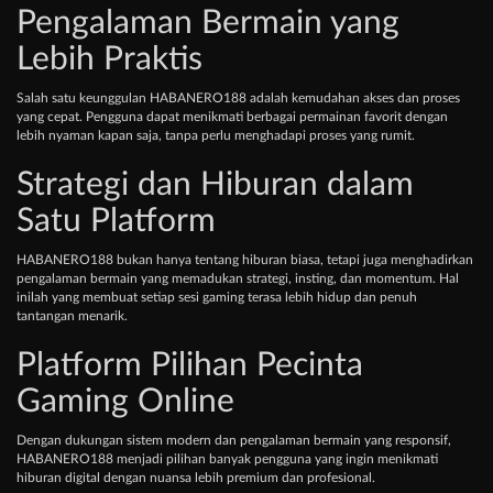
Pengalaman Bermain yang
Lebih Praktis
Salah satu keunggulan HABANERO188 adalah kemudahan akses dan proses
yang cepat. Pengguna dapat menikmati berbagai permainan favorit dengan
lebih nyaman kapan saja, tanpa perlu menghadapi proses yang rumit.
Strategi dan Hiburan dalam
Satu Platform
HABANERO188 bukan hanya tentang hiburan biasa, tetapi juga menghadirkan
pengalaman bermain yang memadukan strategi, insting, dan momentum. Hal
inilah yang membuat setiap sesi gaming terasa lebih hidup dan penuh
tantangan menarik.
Platform Pilihan Pecinta
Gaming Online
Dengan dukungan sistem modern dan pengalaman bermain yang responsif,
HABANERO188 menjadi pilihan banyak pengguna yang ingin menikmati
hiburan digital dengan nuansa lebih premium dan profesional.