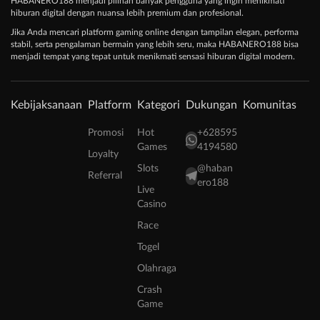
HABANERO188 menjadi pilihan banyak pengguna yang ingin menikmati
hiburan digital dengan nuansa lebih premium dan profesional.
Jika Anda mencari platform gaming online dengan tampilan elegan, performa
stabil, serta pengalaman bermain yang lebih seru, maka HABANERO188 bisa
menjadi tempat yang tepat untuk menikmati sensasi hiburan digital modern.
Kebijaksanaan
Platform
Kategori
Dukungan
Komunitas
Promosi
Hot
+628595
Games
4194580
Loyalty
Slots
@haban
Referral
ero188
Live
Casino
Race
Togel
Olahraga
Crash
Game