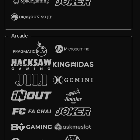
Arcade