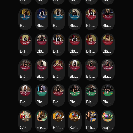
Blackjack_J
Blackjack_Party
Blackjack_Platinum_VIP
Blackjack_Silver_1
Blackjack_Silver_2
Blackjack_Silver_3
Blackjack_Silver_4
Blackjack_Silver_5
Blackjack_Silver_6
Blackjack_Silver_7
Blackjack_VIP_A
Blackjack_VIP_Alpha
Blackjack_VIP_B
Blackjack_VIP_Beta
Blackjack_VIP_C
Blackjack_VIP_D
Blackjack_VIP_E
Blackjack_VIP_G
Blackjack_VIP_Gamma
Blackjack_VIP_H
Blackjack_VIP_I
Blackjack_VIP_L
Blackjack_VIP_M
Blackjack_VIP_N
Blackjack_VIP_Q
Blackjack_VIP_x
Blackjack_VIP_Z
Blackjack_White_A
Blackjack_White_B
Blackjack_White_C
Cash or Crash
Easy Blackjack
Race Track
Race Track First Person
Infinite Bet Stacker Blackjack
Super Color Game