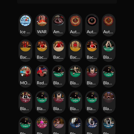
Ice Fishing
WAR
American_Roulette
Auto_Roulette
Auto_Roulette_La_Partage
Auto_Roulette_VIP
Baccarat_A
Baccarat_B
Baccarat_C
Baccarat_Control_Squeeze
Baccarat_Squeeze
Blackjack_B
MONOPOLY Roll'em
Red Baron RNG
Blackjack_C
Blackjack_D
Blackjack_Diamond_VIP
Blackjack_E
Blackjack_Fortune_VIP
Blackjack_G
Blackjack_Grand_VIP
Blackjack_H
Blackjack_I
Blackjack_Infinite