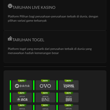
TARUHAN LIVE KASINO
Platform Pilihan bagi perusahaan-perusahaan terbaik di dunia, dengan
pilihan variasi game terbanyak
TARUHAN TOGEL
Platform togel yang menarik dari perusahan terbaik di dunia yang
menawarkan hadiah kemenangan besar