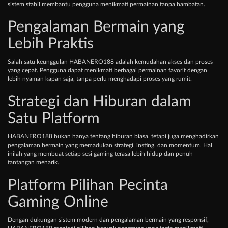
sistem stabil membantu pengguna menikmati permainan tanpa hambatan.
Pengalaman Bermain yang
Lebih Praktis
Salah satu keunggulan HABANERO188 adalah kemudahan akses dan proses
yang cepat. Pengguna dapat menikmati berbagai permainan favorit dengan
lebih nyaman kapan saja, tanpa perlu menghadapi proses yang rumit.
Strategi dan Hiburan dalam
Satu Platform
HABANERO188 bukan hanya tentang hiburan biasa, tetapi juga menghadirkan
pengalaman bermain yang memadukan strategi, insting, dan momentum. Hal
inilah yang membuat setiap sesi gaming terasa lebih hidup dan penuh
tantangan menarik.
Platform Pilihan Pecinta
Gaming Online
Dengan dukungan sistem modern dan pengalaman bermain yang responsif,