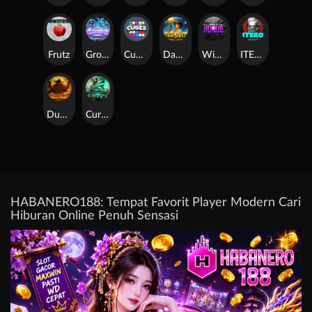
Frutz
Gronk's Gems
Cubes
Dawn of Kings
Wings of Horus
ITERO
Duel at Dawn
Cursed Crypt
HABANERO188: Tempat Favorit Player Modern Cari
Hiburan Online Penuh Sensasi