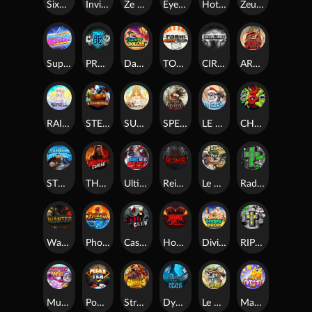
SixSixSix
Invictus
Ze Zeus
Eye of Medusa
Hot Ross
Zeus Ze Zecond
Superstar Sevens
PRAY FOR SIX
Danny Dollar
TOSHI WAYS CLUB
CIRCLE OF LIFE
ARMY OF ARES
RAINBOW PRINCESS
STEAMRUNNERS
SUN PRINCESS
SPEAR OF ATHENA
LE SANTA
CHAOS CREW 3
STORMBORN
THE WILDWOOD CURSE
Ultimate Slot of America
Reign of Rome
Le Bandit
Rad Maxx
Wanted Dead or a Wild
Phoenix
Cash Crew
Hounds Of Hell
Divine Drop
RIP City
Munchy Milo
Power of 10
Strength Of Hercules
Dynasty of Death
Le Digger
Magic Piggy OG