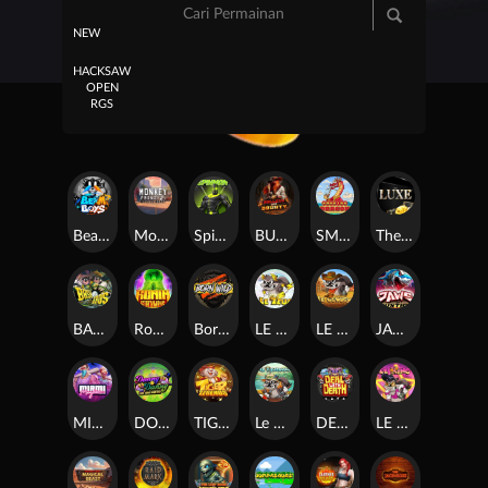
NEW
HACKSAW
OPEN
RGS
Beam Boys
Monkey Frenzy 2: Boss is Here!
Spinman
BULLETS AND BOUNTY
SMOKING DRAGON
The Luxe
BASH BROS
Ronin Stackways
Born Wild
LE ZEUS
LE COWBOY
JAWS OF JUSTICE
MIAMI MAYHEM
DONNY AND DANNY
TIGER LEGENDS
Le Fisherman
DEAL WITH DEATH
LE KING