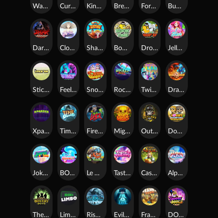
Warrior Ways
Cursed Seas
King Carrot
Break Bones
Forest Fortune
Buffalo Stack'n'Sync
Dark Summoning
Cloud Princess
Shaolin Master
Book of Time
Drop'em
Jelly Slice
Stick'em
Feel The Beat
Snow Slingers
Rocket Reels
Twisted Lab
Dragon’s Domain
Xpander
Time Spinners
Fire My Laser
Mighty Masks
Outlasw Inc
Donut Division
Joker Bombs
BOUNCY BOMBS
Le Viking
Tasty Treats
Cash Quest
Alpha Eagle
The Bowery Boys
Limbo
Rise of Ymir
Evil Eyes
Frank's Farm
DONNY DOUGH