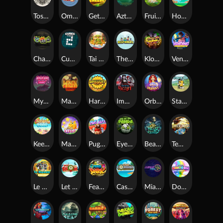
Toshi Video Club
OmNom
Get The Cheese
Aztec Twist
Fruit Duel
Hop'n'Pop
Chaos Crew
Cubes 2
Tai The Toad
The Respinners
Klowns
Vending Machine
Mystery Motel
Mayan Stackways
Harvest Wilds
Immortal Desire
Orb of Destiny
Stack'em
Keep 'em Cool
Magic Piggy
Pug Life
Eye of the Panda
Beast Below
Temple of Torment
Le Pharaoh
Let It Snow
Fear the Dark
Cash Compass
Miami Multiplier
Double Rainbow