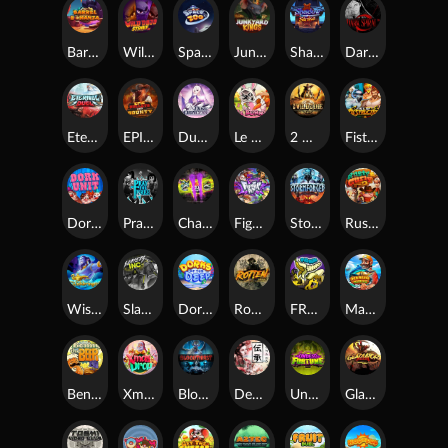
Barrel Bonanza
Wild Dojo Strike
Space Zoo
Junkyard Kings
Shadow Strike
Dark Spiral
Eternal Duel
EPIC BULLETS & BOUNTY
Dusk Princess
Le Bunny
2 Wild 2 Die
Fist Of Destruction
Dork Unit
Pray for Three
Chaos Crew 2
Fighter Pit
Stormforged
Rusty & Curly
Wishbringer
Slayers Inc
Dorks of The Deep
Rotten
FRKN Bananas
Marlin Master
Benny The Beer
Xmas Drop
Bloodthirst
Densho
Undead Fortune
Gladiator Legends