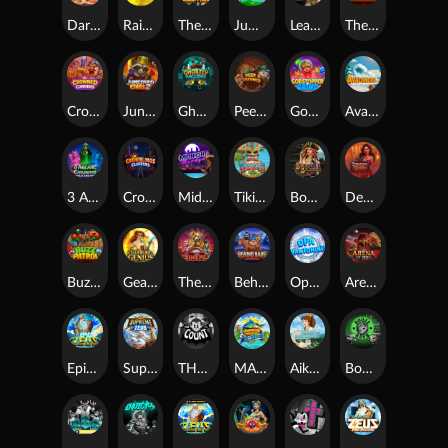
Darkside Prairie: Magical Beast
Raidmark
The Lost Book of Mummy’s Curse
Jumpasaurs
Leatherheads
The Jack & Rose
Crowned Corners
Junkyard Kings 2
Ghostly Hallows
Peek & Pounce
Gobstopper Grind
Avalanche
3 Arcane Cauldrons
Crownlings Clusters
Midnight Mirage
Tikitopia BoosterBelt
Bonnie's Buccaneers
Demon Queen
Buzz Patrol
Gearlab Genius
The Crime File
Behind Bars: Masterplan
Opa Santorini!
Arena of Iron
Epic Ze Zeus
Supreme Zeus
THE COUNT
MARLIN MASTERS: THE BIG HAUL
Aiko and the Wind Spirit
Booze Bash