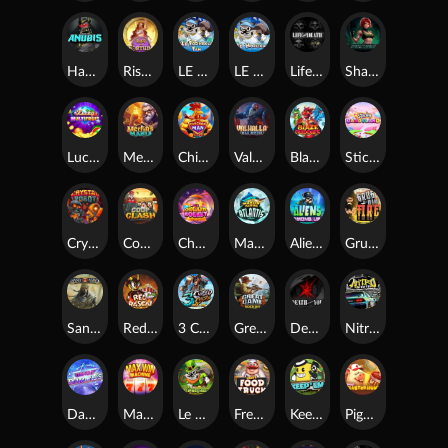
Hand of Anubis
Rise of Fortuna
LE FOOTBALL FAN
LE HOOLIGAN
Life and Death
Shadow Treasure
Lucky Multifruit
Merlin's Mania
Chicken Man
Valhalla: Wild Winter
Blaze Buddies
Sticky Candyland
Crystal Robot
Coop Clash
Chocolate Rocket
Marlin Masters Atlantis
Aliens Among Us
Grug Make Fire
Sand and Ashes
Red Rascal™
3 Cursed Chests™
Great Game Rockies
Death Becomes You
Nitro Nights
Dandy Diamonds
Max Win Machine
Le Prechaun
Fred's Food Truck
Keep 'em
Piggy Cluster Hunt