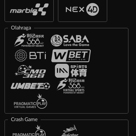
Olahraga
Crash Game