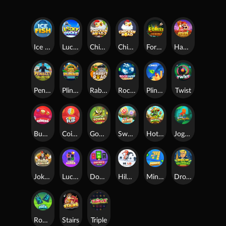
Ice Fish
Lucky Ducky
Chicken Road 2.0
Chicken Road
Forest Arrow
Hamster Run
Penalty Unlimited
Plinko Aztec
Rabbit Road
Rock Paper Scissors
Plinko 1000
Twist
Bubbles
Сoinflip
Goblin-tower
Sweet Keno
Hot-mines
Jogo Do Bicho
Joker Poker
Lucky mines
Double Online
Hilo Joker
Mines
Drop The Billionaire
Robo dice
Stairs
Triple