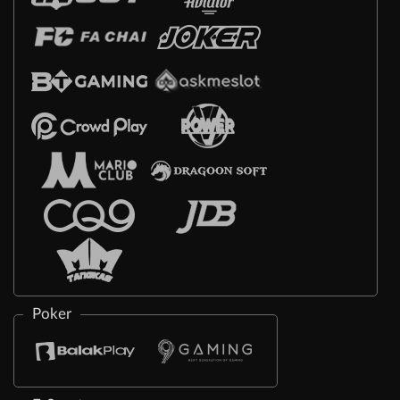
Poker