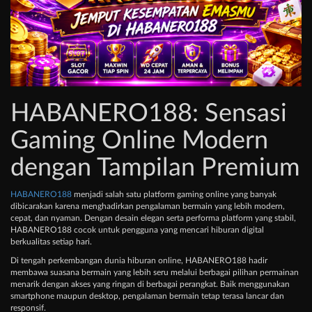
HABANERO188: Sensasi
Gaming Online Modern
dengan Tampilan Premium
HABANERO188
menjadi salah satu platform gaming online yang banyak
dibicarakan karena menghadirkan pengalaman bermain yang lebih modern,
cepat, dan nyaman. Dengan desain elegan serta performa platform yang stabil,
HABANERO188 cocok untuk pengguna yang mencari hiburan digital
berkualitas setiap hari.
Di tengah perkembangan dunia hiburan online, HABANERO188 hadir
membawa suasana bermain yang lebih seru melalui berbagai pilihan permainan
menarik dengan akses yang ringan di berbagai perangkat. Baik menggunakan
smartphone maupun desktop, pengalaman bermain tetap terasa lancar dan
responsif.