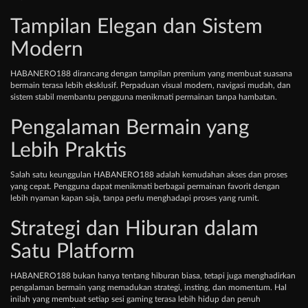
Tampilan Elegan dan Sistem
Modern
HABANERO188 dirancang dengan tampilan premium yang membuat suasana
bermain terasa lebih eksklusif. Perpaduan visual modern, navigasi mudah, dan
sistem stabil membantu pengguna menikmati permainan tanpa hambatan.
Pengalaman Bermain yang
Lebih Praktis
Salah satu keunggulan HABANERO188 adalah kemudahan akses dan proses
yang cepat. Pengguna dapat menikmati berbagai permainan favorit dengan
lebih nyaman kapan saja, tanpa perlu menghadapi proses yang rumit.
Strategi dan Hiburan dalam
Satu Platform
HABANERO188 bukan hanya tentang hiburan biasa, tetapi juga menghadirkan
pengalaman bermain yang memadukan strategi, insting, dan momentum. Hal
inilah yang membuat setiap sesi gaming terasa lebih hidup dan penuh