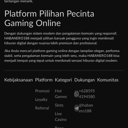
tantangan menarik.
Platform Pilihan Pecinta
Gaming Online
Dengan dukungan sistem modern dan pengalaman bermain yang responsif,
HABANERO188 menjadi pilihan banyak pengguna yang ingin menikmati
hiburan digital dengan nuansa lebih premium dan profesional.
Jika Anda mencari platform gaming online dengan tampilan elegan, performa
stabil, serta pengalaman bermain yang lebih seru, maka HABANERO188 bisa
menjadi tempat yang tepat untuk menikmati sensasi hiburan digital modern.
Kebijaksanaan
Platform
Kategori
Dukungan
Komunitas
Promosi
Hot
+628595
Games
4194580
Loyalty
Slots
@haban
Referral
ero188
Live
Casino