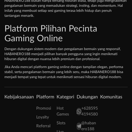
HABANERO188 bukan hanya tentang hiburan biasa, tetapi juga menghadirkan
pengalaman bermain yang memadukan strategi, insting, dan momentum. Hal
inilah yang membuat setiap sesi gaming terasa lebih hidup dan penuh
tantangan menarik.
Platform Pilihan Pecinta
Gaming Online
Dengan dukungan sistem modern dan pengalaman bermain yang responsif,
HABANERO188 menjadi pilihan banyak pengguna yang ingin menikmati
hiburan digital dengan nuansa lebih premium dan profesional.
Jika Anda mencari platform gaming online dengan tampilan elegan, performa
stabil, serta pengalaman bermain yang lebih seru, maka HABANERO188 bisa
menjadi tempat yang tepat untuk menikmati sensasi hiburan digital modern.
Kebijaksanaan
Platform
Kategori
Dukungan
Komunitas
Promosi
Hot
+628595
Games
4194580
Loyalty
Slots
@haban
Referral
ero188