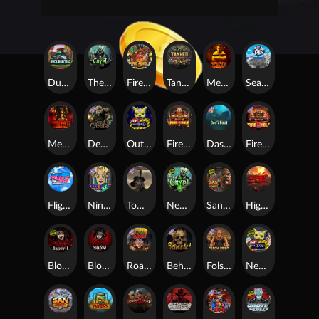
Duck Hunters
The Crypt
Fire in the Hole 3
Tanked
Mental
Seamen
Mental 2
Dead Canary
Outsourced
Fire In The Hole xBomb
Das xBoot
Fire in the Hole 2
Flight Mode
Nine To Five
Tombstone RIP
Nexus The Crypt
San Quentin 2: Death Row
Highway to Hell
Blood & Shadow 2
Blood & Shadow
Road Rage
Beheaded
Folsom Prison
Nexus Outsourced