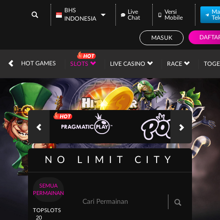
BHS
Live
Versi
Ma
Chat
Mobile
Te
INDONESIA
DAFTA
MASUK
IDR
12,733,895,
HOT GAMES
SLOTS
LIVE CASINO
RACE
TOG
NO LIMIT CITY
SEMUA
PERMAINAN
TOP
SLOTS
20