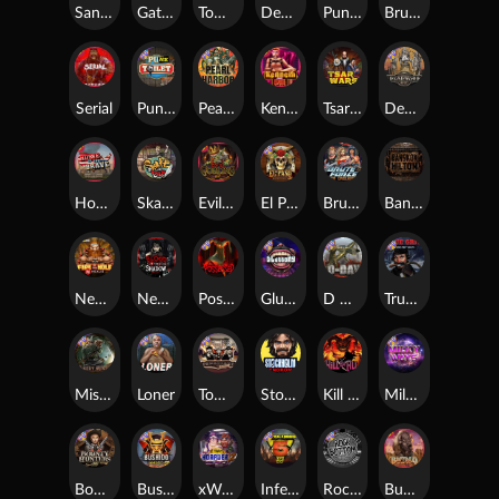
San Quentin xWays
Gator Hunters
Tombstone Slaughter
Dead, Dead, or Deader
Punk Rocker 2
Brute Force
Serial
Punk Toilet
Pearl Harbor
Kenneth Must Die
Tsar Wars
Deadwood R.I.P
Home of the Brave
Skate or Die
Evil Goblins xBomb
El Pasa Gunfight xNudge
Brute Force: Alien Onslaught
Bangkok Hilton
Nexus Fire In The Hole xBomb
Nexus Blood & Shadow
Possessed
Gluttony
D Day
True Grit Redemption
Misery Mining
Loner
Tombstone No Mercy
Stockholm Syndrome
Kill Em All
Milky Ways
Bounty Hunters xNudge®
Bushido Way xNudge
xWays Hoarder 2
Infectious 5 xWays
Rock Bottom
Buffalo Hunter