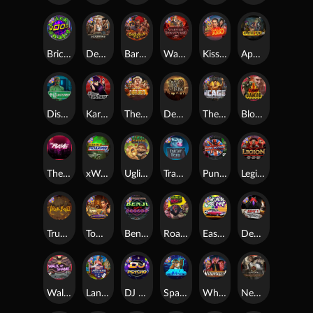
Brick Snake 2000
Deadwood xNudge
Barbarian Fury
Warrior Graveyard xNudge
Kiss My Chainsaw
Apocalypse Super xNudge
Disturbed
Karen Maneater
The Border
Dead Men Walking
The Cage
Blood Diamond
The Rave
xWays Hoarder xSplit
Ugliest Catch
Tractor Beam
Punk Rocker
Legion X
True kult
Tomb of Nefertiti
Benji Killed in Vegas
Roadkill
East Coast Vs West Coast
Devil's Crossroad
Walk of Shame
Land of the Free
DJ Psycho
Space Donkey
Whacked
Nexus Tombstone RIP