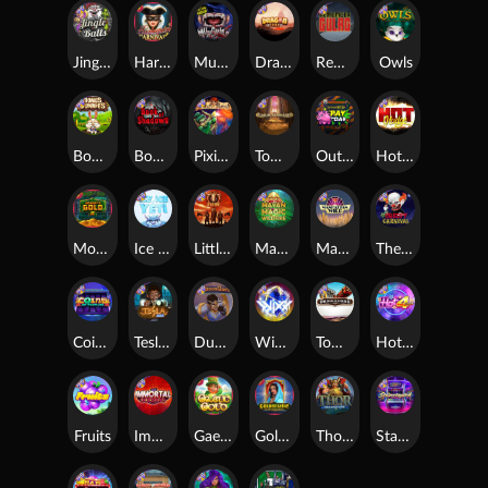
Jingle Balls
Harlequin Carnival
Munchies
Dragon Tribe
Remember Gulag
Owls
Bonus Bunnies
Book Of Shadows
Pixies vs Pirates
Tomb of Akhenaten
Outsourced: Payday
Hot Nudge
Monkey's Gold xPays
Ice Ice Yeti
Little Bighorn
Mayan Magic Wildfire
Manhattan Goes Wild
The Creepy Carnival
Coins of Fortune
Tesla Jolt
Dungeon Quest
WiXX
Tombstone
Hot 4 Cash
Fruits
Immortal Fruits
Gaelic Gold
Golden Genie And The Walking Wilds
Thor: Hammer Time
Starstruck