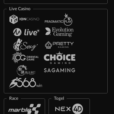
Live Casino
Race
Togel