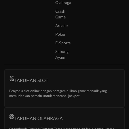
Olahraga
Crash
Game
Arcade
Poker
E-Sports
Sabung
Ayam
TARUHAN SLOT
Penyedia slot online dengan beragam pilihan game menarik yang
memudahkan pemain untuk mencapai jackpot
TARUHAN OLAHRAGA