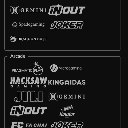
Arcade