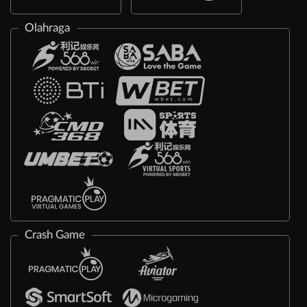
Olahraga
Crash Game