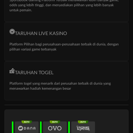
Sportsbook Gaming Platform Terbaik menawarkan lebih banyak game,
odds yang lebih tinggi, dan menyediakan pilihan yang lebih banyak
untuk pemain.
TARUHAN LIVE KASINO
Platform Pilihan bagi perusahaan-perusahaan terbaik di dunia, dengan
pilihan variasi game terbanyak
TARUHAN TOGEL
Platform togel yang menarik dari perusahan terbaik di dunia yang
menawarkan hadiah kemenangan besar