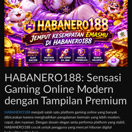
HABANERO188: Sensasi
Gaming Online Modern
dengan Tampilan Premium
HABANERO188
menjadi salah satu platform gaming online yang banyak
dibicarakan karena menghadirkan pengalaman bermain yang lebih modern,
cepat, dan nyaman. Dengan desain elegan serta performa platform yang stabil,
HABANERO188 cocok untuk pengguna yang mencari hiburan digital