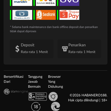
* Selama bank maintenance dan bank offline deposit dan penarikan
tidak dapat diproses
Deposit
Penarikan
Rata-rata 1 Menit
Rata-rata 1 Menit
Bersertifikasi
Tanggung
Browser
Dari
Jawab
Yang
Bermain
Didukung
©2026 HABANERO188.
Hak cipta dilindungi | 18+