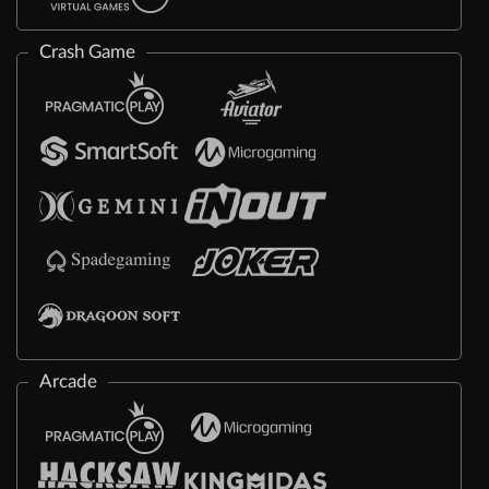
Crash Game
Arcade