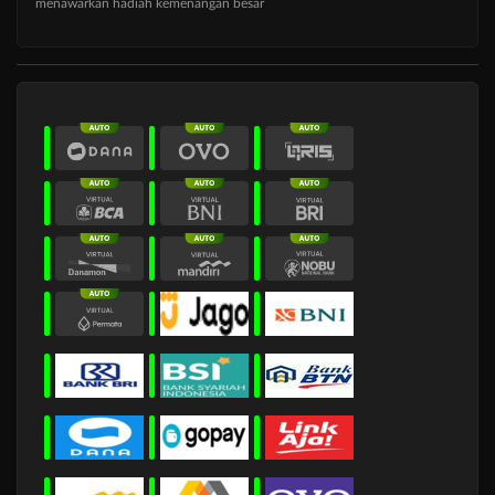
menawarkan hadiah kemenangan besar