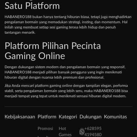
Satu Platform
HABANERO188 bukan hanya tentang hiburan biasa, tetapi juga menghadirkan
pengalaman bermain yang memadukan strategi, insting, dan momentum. Hal
inilah yang membuat setiap sesi gaming terasa lebih hidup dan penuh
tantangan menarik.
Platform Pilihan Pecinta
Gaming Online
Dengan dukungan sistem modern dan pengalaman bermain yang responsif,
HABANERO188 menjadi pilihan banyak pengguna yang ingin menikmati
hiburan digital dengan nuansa lebih premium dan profesional.
Jika Anda mencari platform gaming online dengan tampilan elegan, performa
stabil, serta pengalaman bermain yang lebih seru, maka HABANERO188 bisa
menjadi tempat yang tepat untuk menikmati sensasi hiburan digital modern.
Kebijaksanaan
Platform
Kategori
Dukungan
Komunitas
Promosi
Hot
+628595
Games
4194580