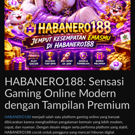
HABANERO188: Sensasi
Gaming Online Modern
dengan Tampilan Premium
HABANERO188
menjadi salah satu platform gaming online yang banyak
dibicarakan karena menghadirkan pengalaman bermain yang lebih modern,
cepat, dan nyaman. Dengan desain elegan serta performa platform yang stabil,
HABANERO188 cocok untuk pengguna yang mencari hiburan digital