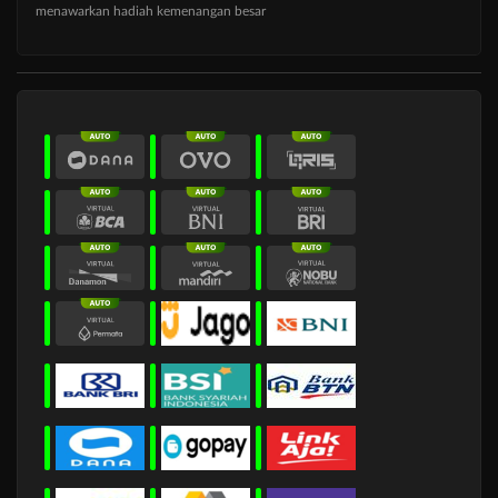
menawarkan hadiah kemenangan besar