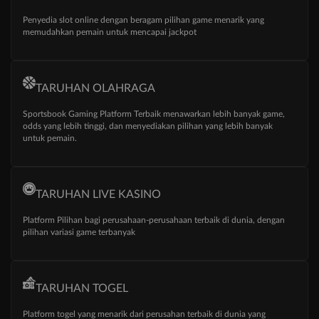
Penyedia slot online dengan beragam pilihan game menarik yang
memudahkan pemain untuk mencapai jackpot
TARUHAN OLAHRAGA
Sportsbook Gaming Platform Terbaik menawarkan lebih banyak game,
odds yang lebih tinggi, dan menyediakan pilihan yang lebih banyak
untuk pemain.
TARUHAN LIVE KASINO
Platform Pilihan bagi perusahaan-perusahaan terbaik di dunia, dengan
pilihan variasi game terbanyak
TARUHAN TOGEL
Platform togel yang menarik dari perusahan terbaik di dunia yang