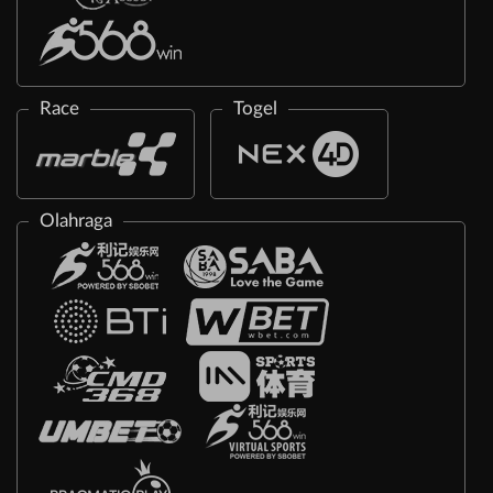
Race
Togel
Olahraga