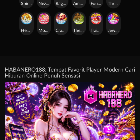
Spirit of Nine Tails
Nezha And The Dragon Emperor
Ragnar's Conquest
Amon Ra's Relic
Four Scholars
Three Kingdoms Slot
Heavenly Fortune
More & More Love
Crazy Miner
The Beanstalk
Trains of India
Jewel Space
HABANERO188: Tempat Favorit Player Modern Cari
Hiburan Online Penuh Sensasi