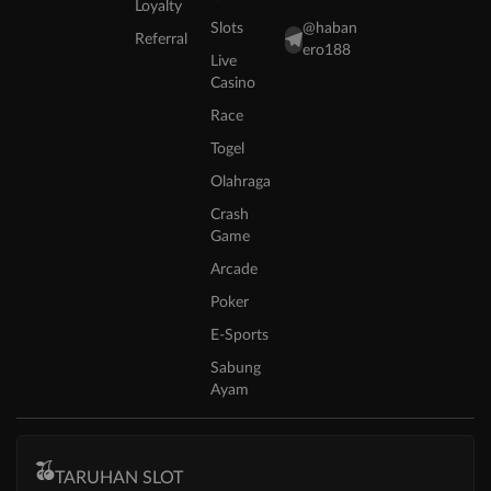
Loyalty
Slots
@haban
Referral
ero188
Live
Casino
Race
Togel
Olahraga
Crash
Game
Arcade
Poker
E-Sports
Sabung
Ayam
TARUHAN SLOT