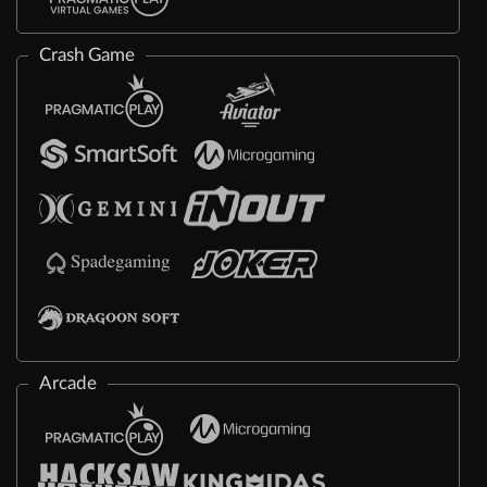
Crash Game
Arcade