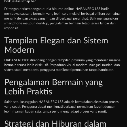
berkualitas setiap hari.
Di tengah perkembangan dunia hiburan online, HABANERO188 hadir
membawa suasana bermain yang lebih seru melalui berbagai pilihan permainan
menarik dengan akses yang ringan di berbagai perangkat. Baik menggunakan
smartphone maupun desktop, pengalaman bermain tetap terasa lancar dan
responsif.
Tampilan Elegan dan Sistem
Modern
HABANERO188 dirancang dengan tampilan premium yang membuat suasana
bermain terasa lebih eksklusif. Perpaduan visual modern, navigasi mudah, dan
sistem stabil membantu pengguna menikmati permainan tanpa hambatan.
Pengalaman Bermain yang
Lebih Praktis
Salah satu keunggulan HABANERO188 adalah kemudahan akses dan proses
yang cepat. Pengguna dapat menikmati berbagai permainan favorit dengan
lebih nyaman kapan saja, tanpa perlu menghadapi proses yang rumit.
Strategi dan Hiburan dalam