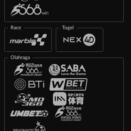
Race
Togel
Olahraga