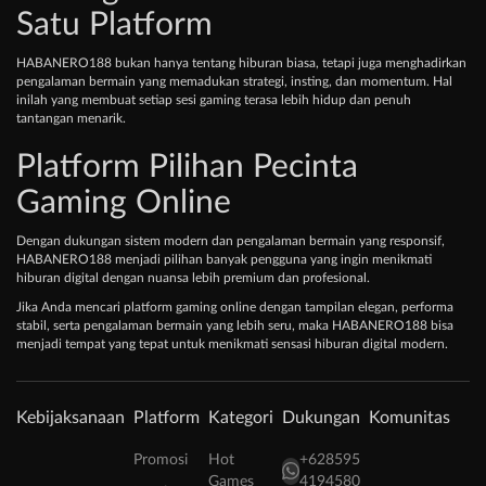
Satu Platform
HABANERO188 bukan hanya tentang hiburan biasa, tetapi juga menghadirkan
pengalaman bermain yang memadukan strategi, insting, dan momentum. Hal
inilah yang membuat setiap sesi gaming terasa lebih hidup dan penuh
tantangan menarik.
Platform Pilihan Pecinta
Gaming Online
Dengan dukungan sistem modern dan pengalaman bermain yang responsif,
HABANERO188 menjadi pilihan banyak pengguna yang ingin menikmati
hiburan digital dengan nuansa lebih premium dan profesional.
Jika Anda mencari platform gaming online dengan tampilan elegan, performa
stabil, serta pengalaman bermain yang lebih seru, maka HABANERO188 bisa
menjadi tempat yang tepat untuk menikmati sensasi hiburan digital modern.
Kebijaksanaan
Platform
Kategori
Dukungan
Komunitas
Promosi
Hot
+628595
Games
4194580