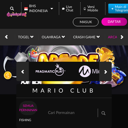
BHS
Live
Versi
Main di
Chat
Mobile
Telegra
INDONESIA
DAFTAR
MASUK
ACE
TOGEL
OLAHRAGA
CRASH GAME
ARCADE
MARIO CLUB
SEMUA
PERMAINAN
FISHING