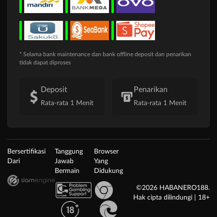
* Selama bank maintenance dan bank offline deposit dan penarikan
tidak dapat diproses
Deposit
Penarikan
Rata-rata 1 Menit
Rata-rata 1 Menit
Bersertifikasi
Tanggung
Browser
Dari
Jawab
Yang
Bermain
Didukung
©2026 HABANERO188.
Hak cipta dilindungi | 18+