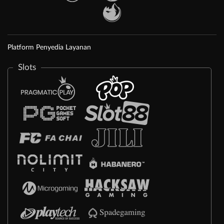
Platform Penyedia Layanan
Slots