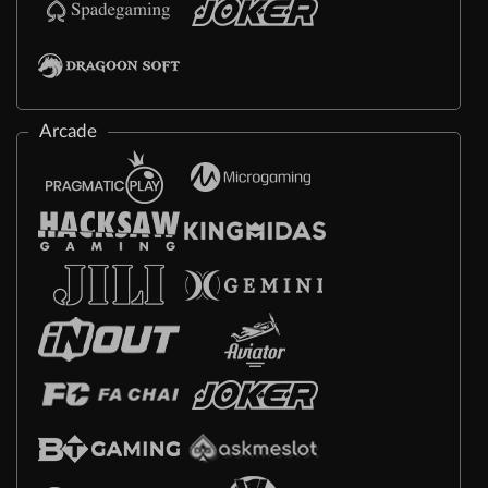
Arcade