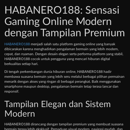
HABANERO188: Sensasi
Gaming Online Modern
dengan Tampilan Premium
HABANERO188
menjadi salah satu platform gaming online yang banyak
dibicarakan karena menghadirkan pengalaman bermain yang lebih modern,
cepat, dan nyaman. Dengan desain elegan serta performa platform yang stabil,
HABANERO188 cocok untuk pengguna yang mencari hiburan digital
berkualitas setiap hari.
Di tengah perkembangan dunia hiburan online, HABANERO188 hadir
membawa suasana bermain yang lebih seru melalui berbagai pilihan permainan
menarik dengan akses yang ringan di berbagai perangkat. Baik menggunakan
smartphone maupun desktop, pengalaman bermain tetap terasa lancar dan
responsif.
Tampilan Elegan dan Sistem
Modern
HABANERO188 dirancang dengan tampilan premium yang membuat suasana
bermain terasa lebih eksklusif. Perpaduan visual modern, navigasi mudah, dan