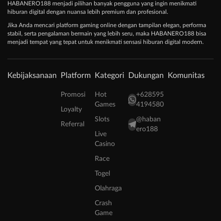
HABANERO188 menjadi pilihan banyak pengguna yang ingin menikmati
hiburan digital dengan nuansa lebih premium dan profesional.
Jika Anda mencari platform gaming online dengan tampilan elegan, performa
stabil, serta pengalaman bermain yang lebih seru, maka HABANERO188 bisa
menjadi tempat yang tepat untuk menikmati sensasi hiburan digital modern.
Kebijaksanaan
Platform
Kategori
Dukungan
Komunitas
Promosi
Hot
+628595
Games
4194580
Loyalty
Slots
@haban
Referral
ero188
Live
Casino
Race
Togel
Olahraga
Crash
Game