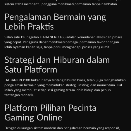
sistem stabil membantu pengguna menikmati permainan tanpa hambatan.
Pengalaman Bermain yang
Lebih Praktis
Salah satu keunggulan HABANERO188 adalah kemudahan akses dan proses
yang cepat. Pengguna dapat menikmati berbagai permainan favorit dengan
lebih nyaman kapan saja, tanpa perlu menghadapi proses yang rumit.
Strategi dan Hiburan dalam
Satu Platform
HABANERO188 bukan hanya tentang hiburan biasa, tetapi juga menghadirkan
pengalaman bermain yang memadukan strategi, insting, dan momentum. Hal
inilah yang membuat setiap sesi gaming terasa lebih hidup dan penuh
tantangan menarik.
Platform Pilihan Pecinta
Gaming Online
Dengan dukungan sistem modern dan pengalaman bermain yang responsif,