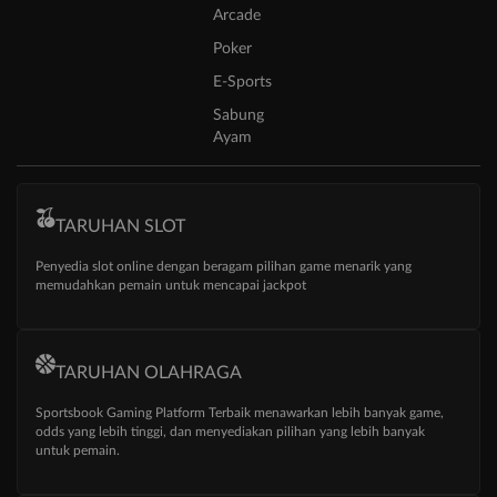
Arcade
Poker
E-Sports
Sabung
Ayam
TARUHAN SLOT
Penyedia slot online dengan beragam pilihan game menarik yang
memudahkan pemain untuk mencapai jackpot
TARUHAN OLAHRAGA
Sportsbook Gaming Platform Terbaik menawarkan lebih banyak game,
odds yang lebih tinggi, dan menyediakan pilihan yang lebih banyak
untuk pemain.