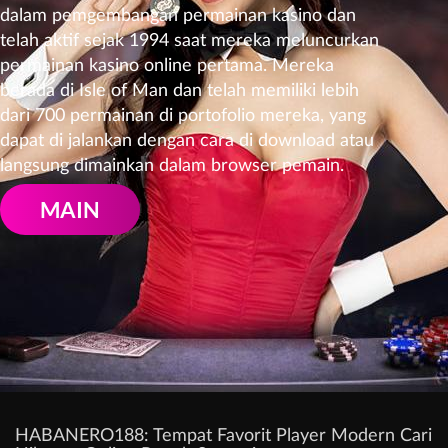
dalam pemgembangan permainan kasino dan
telah aktif sejak 1994 saat mereka meluncurkan
permainan kasino online pertama. Mereka
berada di Isle of Man dan telah memiliki lebih
dari 700 permainan di portofolio mereka, yang
dapat di jalankan dengan cara di download atau
langsung dimainkan dalam browser pemain.
MAIN
HABANERO188: Tempat Favorit Player Modern Cari