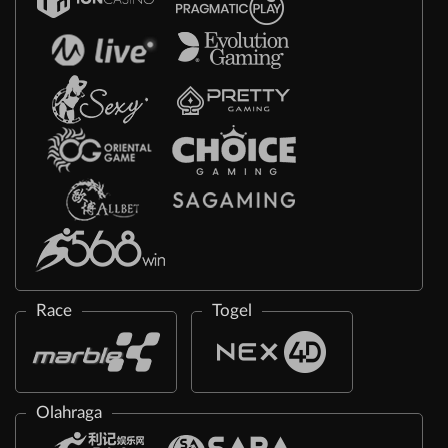
Race
Togel
Olahraga