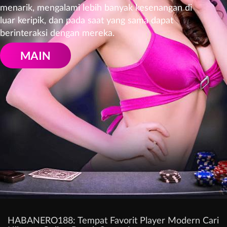
menarik, mengalami lebih banyak kesenangan di
luar keripik, dan pada saat yang sama dapat
berinteraksi dengan mereka.
MAIN
HABANERO188: Tempat Favorit Player Modern Cari