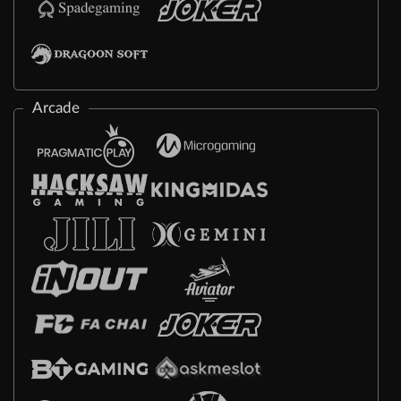
Arcade