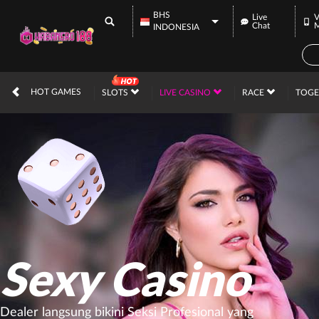
BHS
Live
V
Chat
M
INDONESIA
HOT GAMES
SLOTS
LIVE CASINO
RACE
TOG
Sexy Casino
Dealer langsung bikini Seksi Profesional yang