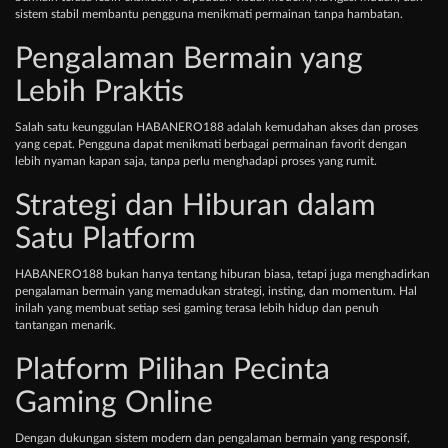
sistem stabil membantu pengguna menikmati permainan tanpa hambatan.
Pengalaman Bermain yang
Lebih Praktis
Salah satu keunggulan HABANERO188 adalah kemudahan akses dan proses
yang cepat. Pengguna dapat menikmati berbagai permainan favorit dengan
lebih nyaman kapan saja, tanpa perlu menghadapi proses yang rumit.
Strategi dan Hiburan dalam
Satu Platform
HABANERO188 bukan hanya tentang hiburan biasa, tetapi juga menghadirkan
pengalaman bermain yang memadukan strategi, insting, dan momentum. Hal
inilah yang membuat setiap sesi gaming terasa lebih hidup dan penuh
tantangan menarik.
Platform Pilihan Pecinta
Gaming Online
Dengan dukungan sistem modern dan pengalaman bermain yang responsif,