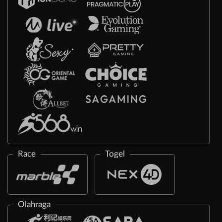
Race
Togel
Olahraga