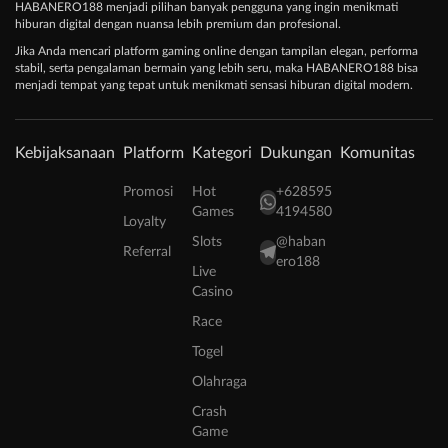
HABANERO188 menjadi pilihan banyak pengguna yang ingin menikmati
hiburan digital dengan nuansa lebih premium dan profesional.
Jika Anda mencari platform gaming online dengan tampilan elegan, performa
stabil, serta pengalaman bermain yang lebih seru, maka HABANERO188 bisa
menjadi tempat yang tepat untuk menikmati sensasi hiburan digital modern.
Kebijaksanaan
Platform
Kategori
Dukungan
Komunitas
Promosi
Hot
+628595
Games
4194580
Loyalty
Slots
@haban
Referral
ero188
Live
Casino
Race
Togel
Olahraga
Crash
Game