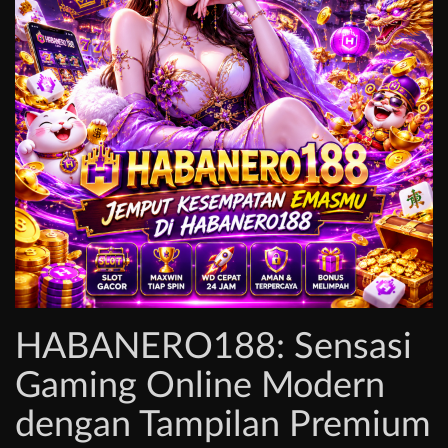
HABANERO188: Sensasi
Gaming Online Modern
dengan Tampilan Premium