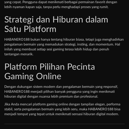
yang cepat. Pengguna dapat menikmati berbagai permainan favorit dengan
lebih nyaman kapan saja, tanpa perlu menghadapi proses yang rumit.
Strategi dan Hiburan dalam
Satu Platform
HABANERO188 bukan hanya tentang hiburan biasa, tetapi juga menghadirkan
pengalaman bermain yang memadukan strategi, insting, dan momentum. Hal
inilah yang membuat setiap sesi gaming terasa lebih hidup dan penuh
tantangan menarik.
Platform Pilihan Pecinta
Gaming Online
Dengan dukungan sistem modern dan pengalaman bermain yang responsif,
HABANERO188 menjadi pilihan banyak pengguna yang ingin menikmati
hiburan digital dengan nuansa lebih premium dan profesional.
Jika Anda mencari platform gaming online dengan tampilan elegan, performa
stabil, serta pengalaman bermain yang lebih seru, maka HABANERO188 bisa
menjadi tempat yang tepat untuk menikmati sensasi hiburan digital modern.