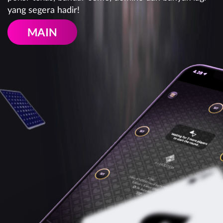
yang segera hadir!
MAIN