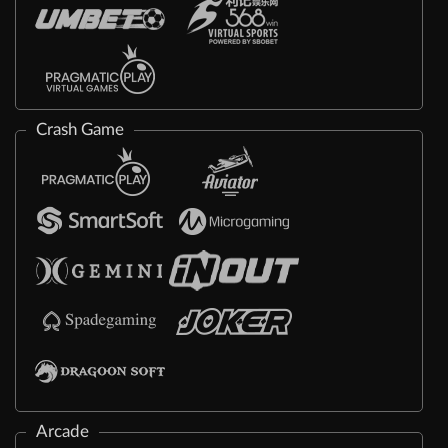
Crash Game
Arcade