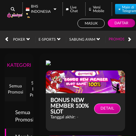
BHS
Live
Versi
Main di
Chat
Mobile
Telegra
INDONESIA
DAFTAR
MASUK
PROMOSI
E
POKER
E-SPORTS
SABUNG AYAM
KATEGORI
Semua
Semua
Event
Promosi
Provider
BONUS NEW
MEMBER 100%
DETAIL
SLOT
Semua
Tanggal akhir:
-
Promosi