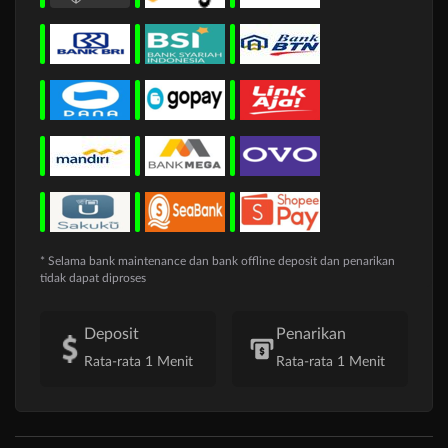
* Selama bank maintenance dan bank offline deposit dan penarikan
tidak dapat diproses
Deposit
Penarikan
Rata-rata 1 Menit
Rata-rata 1 Menit