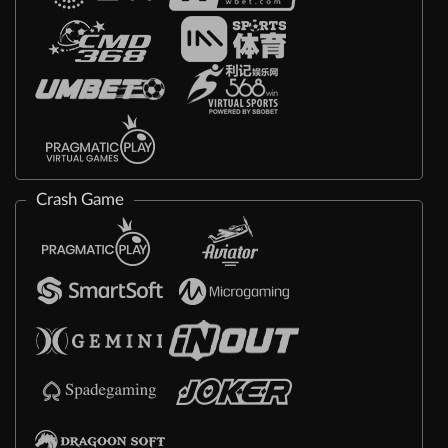
Crash Game