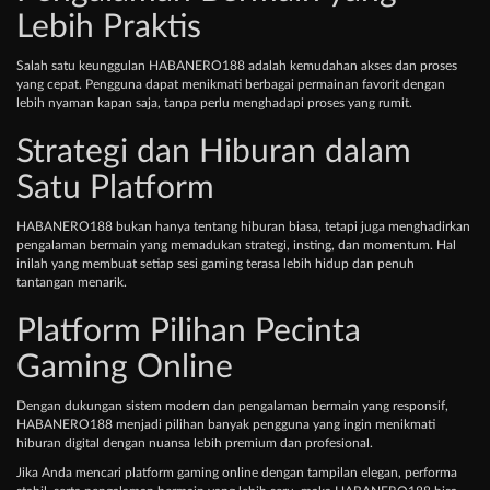
Lebih Praktis
Salah satu keunggulan HABANERO188 adalah kemudahan akses dan proses
yang cepat. Pengguna dapat menikmati berbagai permainan favorit dengan
lebih nyaman kapan saja, tanpa perlu menghadapi proses yang rumit.
Strategi dan Hiburan dalam
Satu Platform
HABANERO188 bukan hanya tentang hiburan biasa, tetapi juga menghadirkan
pengalaman bermain yang memadukan strategi, insting, dan momentum. Hal
inilah yang membuat setiap sesi gaming terasa lebih hidup dan penuh
tantangan menarik.
Platform Pilihan Pecinta
Gaming Online
Dengan dukungan sistem modern dan pengalaman bermain yang responsif,
HABANERO188 menjadi pilihan banyak pengguna yang ingin menikmati
hiburan digital dengan nuansa lebih premium dan profesional.
Jika Anda mencari platform gaming online dengan tampilan elegan, performa