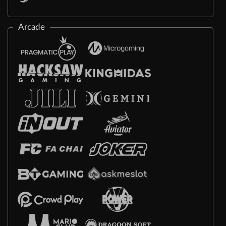
Arcade