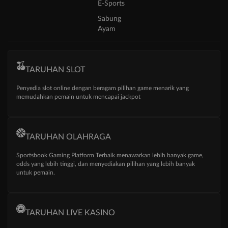
E-Sports
Sabung
Ayam
TARUHAN SLOT
Penyedia slot online dengan beragam pilihan game menarik yang
memudahkan pemain untuk mencapai jackpot
TARUHAN OLAHRAGA
Sportsbook Gaming Platform Terbaik menawarkan lebih banyak game,
odds yang lebih tinggi, dan menyediakan pilihan yang lebih banyak
untuk pemain.
TARUHAN LIVE KASINO