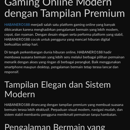
Gaming Online Modern
dengan Tampilan Premium
HABANERO188
menjadi salah satu platform gaming online yang banyak
dibicarakan karena menghadirkan pengalaman bermain yang lebih modern,
cepat, dan nyaman. Dengan desain elegan serta performa platform yang stabil,
HABANERO188 cocok untuk pengguna yang mencari hiburan digital
berkualitas setiap hari.
Di tengah perkembangan dunia hiburan online, HABANERO188 hadir
membawa suasana bermain yang lebih seru melalui berbagai pilihan permainan
menarik dengan akses yang ringan di berbagai perangkat. Baik menggunakan
smartphone maupun desktop, pengalaman bermain tetap terasa lancar dan
responsif.
Tampilan Elegan dan Sistem
Modern
HABANERO188 dirancang dengan tampilan premium yang membuat suasana
bermain terasa lebih eksklusif. Perpaduan visual modern, navigasi mudah, dan
sistem stabil membantu pengguna menikmati permainan tanpa hambatan.
Pengalaman Bermain yang