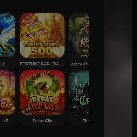
eus
FORTUNE GARUDA 500
Legacy of Kong Maxways
MUSCLE FORTUNE CAT
Pedas Gila
The Crypt
Color 