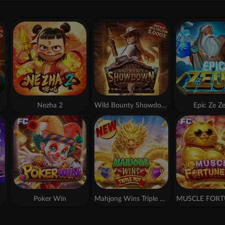
Nezha 2
Wild Bounty Showdown
Epic Ze Z
Poker Win
Mahjong Wins Triple Pot