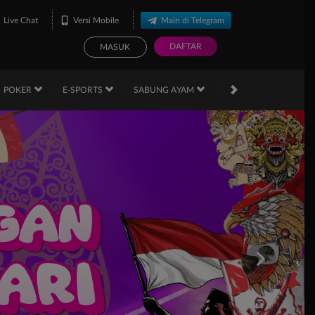
Live Chat
Versi Mobile
Main di Telegram
DAFTAR
MASUK
PROMOSI
POKER
E-SPORTS
SABUNG AYAM