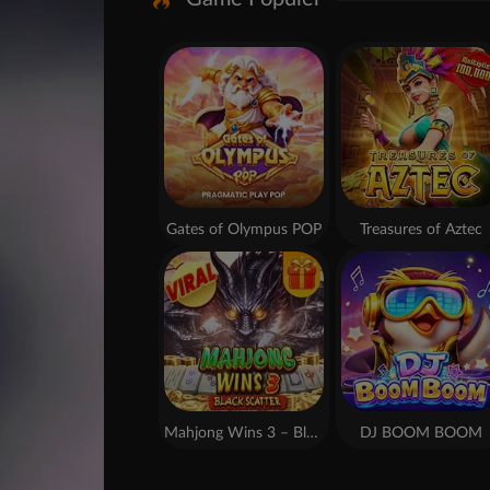
Gates of Olympus POP
Treasures of Aztec
Mahjong Wins 3 – Black Scatter
DJ BOOM BOOM