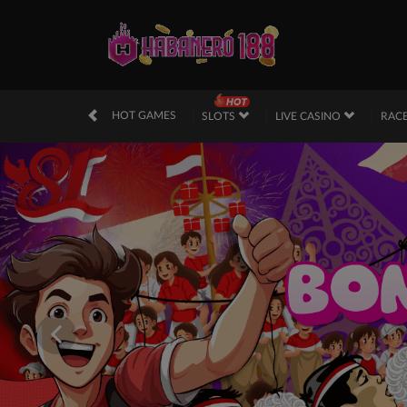
HOT GAMES
SLOTS
LIVE CASINO
RAC